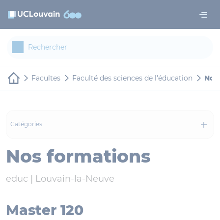
Aller au contenu principal
Panneau de gestion des cookies
Facultes
Faculté des sciences de l'éducation
Nos
Catégories
Nos formations
educ |
Louvain-la-Neuve
Master 120