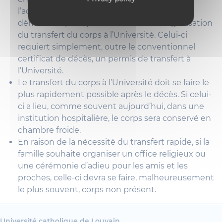
l’administration communale, toutes les
démarches pratiques nécessaires à l’organisation
du transfert du corps à l’Université. Celui-ci
requiert simplement, outre le conventionnel
certificat de décès, un permis de transfert à
l’Université.
Le transfert du corps à l’Université doit se faire le
plus rapidement possible après le décès. Si celui-
ci a lieu, comme souvent aujourd’hui, dans une
institution hospitalière, le corps sera conservé en
chambre froide.
En raison de la nécessité du transfert rapide, si la
famille souhaite organiser un office religieux ou
une cérémonie d’adieu pour les amis et les
proches, celle-ci devra se faire, malheureusement
le plus souvent, corps non présent.
Université catholique de Louvain