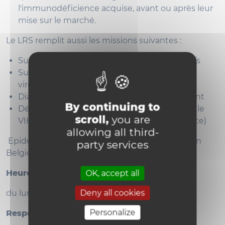
l'immunodéficience acquise, avant ou après leur
mise sur le marché.
Le LRS remplit aussi les missions suivantes :
Surveillance épidémiologique des cas positifs
Suivi des patients VIH du point de vue
virologique
Diagnostic des infections par VIH chez l'enfant
By continuing to
Dépistage moléculaire et tests de suivi pour le
scroll,
you are
VIH-2 (charge virale et génotype de résistance)
allowing all third-
Epidémiologie du SIDA et de l'infection à VIH en
party services
Belgique :
rapport_vih-sida_2024
Heures d'ouverture :
OK, accept all
Deny all cookies
du lundi au vendredi : 8h00 à 16h30
Personalize
Responsables :