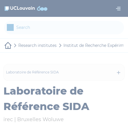
Skip to main content
Cookies management panel
Research institutes
Institut de Recherche Expériment
Laboratoire de Référence SIDA
Laboratoire de
Référence SIDA
irec |
Bruxelles Woluwe