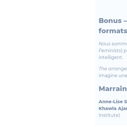
Bonus –
formats
Nous sommes
Feminists
) 
intelligent.
The arrang
imagine une
Marrai
Anne-Lise 
Khawla Aja
Institute)