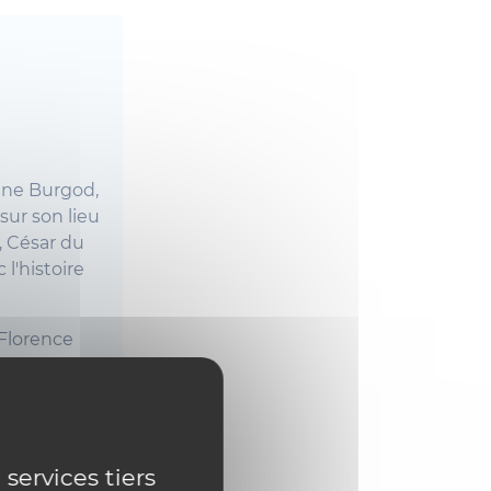
rine Burgod,
sur son lieu
n, César du
 l'histoire
 Florence
 allures de
çant,
 services tiers