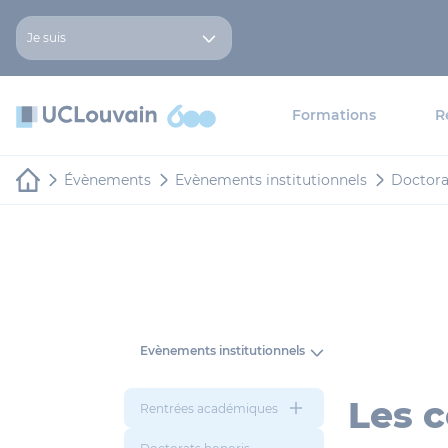
Aller au contenu principal
Panneau de gestion des cookies
Je suis
Formations
R
Évènements
Evènements institutionnels
Doctorat
Evènements institutionnels
Les c
Rentrées académiques