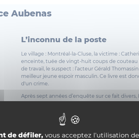
ce Aubenas
L’inconnu de la poste
Le village : Montréal-la-Cluse, la victime : Cathe
enceinte, tuée de vingt-huit coups de couteau 
de travail, le suspect : l’acteur Gérald Thomassi
meilleur jeune espoir masculin. Ce livre est donc
d'un crime.
Après sept années d’enquête sur ce fait divers,
Aubenas nous livre ici un récit bouleversant aux
roman noir. L’affaire reste à ce jour irrésolue. Gla
hallucinant, passionnant !
t de défiler,
vous acceptez l'utilisation de