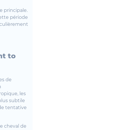
 principale.
cette période
iculièrement
ht to
es de
n
opique, les
lus subtile
de tentative
le cheval de