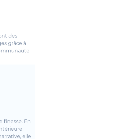
ont des
ges grâce à
a communauté
e
 finesse. En
intérieure
rrative, elle