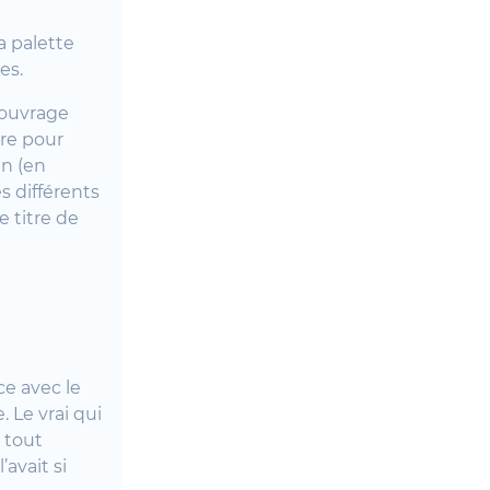
a palette
es.
’ouvrage
vre pour
an (en
s différents
e titre de
e avec le
 Le vrai qui
 tout
avait si