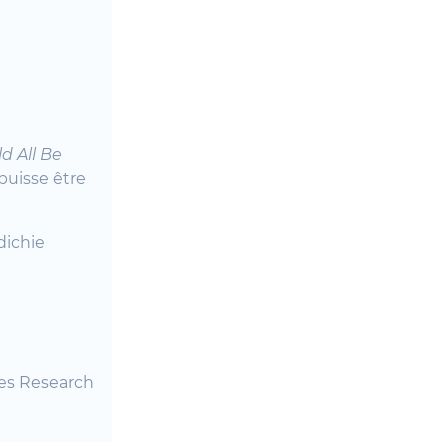
d All Be
puisse être
dichie
ces Research