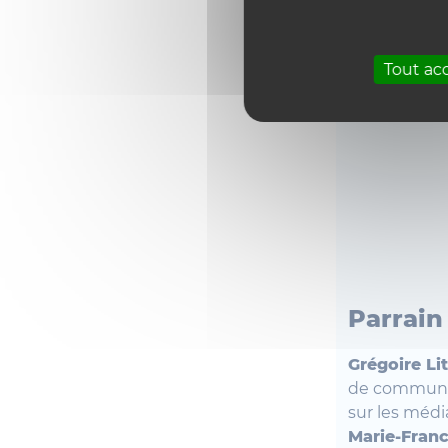
Tout ac
Parrain
Grégoire Li
de communic
sur les médi
Marie-Fran