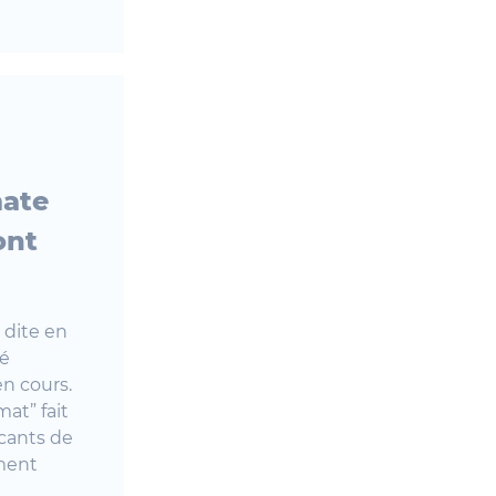
mate
ont
 dite en
té
n cours.
at” fait
icants de
ement