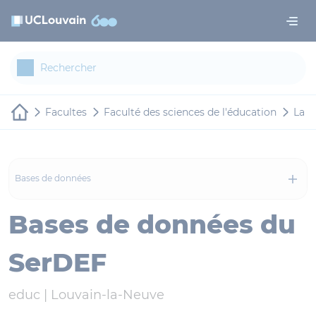
Aller au contenu principal
Panneau de gestion des cookies
Facultes
Faculté des sciences de l'éducation
La f
Bases de données
Bases de données du
SerDEF
educ |
Louvain-la-Neuve