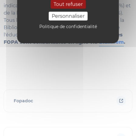
Tout refuser
indication des mots-clés (98%), d’un résumé (85%) et
de la localisation du document au SerDEF (100%).
Personnaliser
Tous les mémoires FOPA sont en consultation à la
Politique de confidentialité
Bibliothèque de Psychologie et des sciences de
l'éducation de l'UCL.
Depuis 2016, les mémoires
FOPA sont consultables en ligne via
Dial.mem
.
Fopadoc