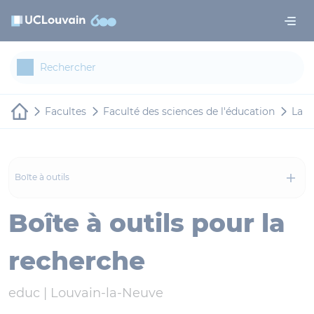
Aller au contenu principal
Panneau de gestion des cookies
Facultes
Faculté des sciences de l'éducation
La f
Boîte à outils
Boîte à outils pour la
recherche
educ |
Louvain-la-Neuve