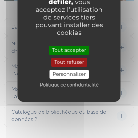
défiler,
vous
acceptez l'utilisation
de services tiers
pouvant installer des
L’auto-plagiat, vous connaissez ?
cookies
Normes APA 7th edition. Qu'est-ce qui
Tout accepter
change?
Tout refuser
Ma documentation est-elle scientifique?
L'article de revue
Personnaliser
Politique de confidentialité
Ma documentation est-elle scientifique?
La monographie
Catalogue de bibliothèque ou base de
données ?