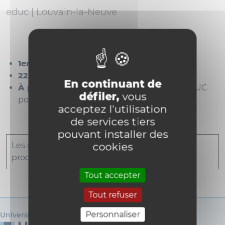
educ |
Louvain-la-Neuve
1er mai :
Publication des offres
22 mai :
Clôture des candidatures
En continuant de
À partir du 2 juin :
Auditions en Faculté EDUC
défiler,
vous
pour les candidat·es retenu·es
acceptez l'utilisation
de services tiers
pouvant installer des
cookies
Les candidatures sont clôturées pour cette
procédure 2026-2027
Tout accepter
Tout refuser
Personnaliser
Université catholique de Louvain