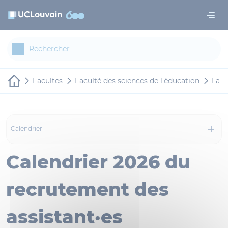
Aller au contenu principal
Panneau de gestion des cookies
Facultes
Faculté des sciences de l'éducation
La f
Calendrier
Calendrier 2026 du
recrutement des
assistant·es