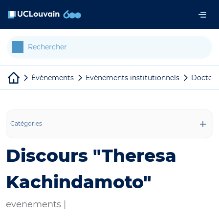
Aller au contenu principal
Panneau de gestion des cookies
Évènements
Evènements institutionnels
Doctorat
Catégories
Discours "Theresa
Kachindamoto"
evenements |