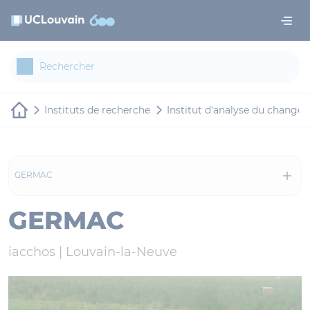
Aller au contenu principal
Panneau de gestion des cookies
Instituts de recherche
Institut d'analyse du changem
GERMAC
GERMAC
iacchos |
Louvain-la-Neuve