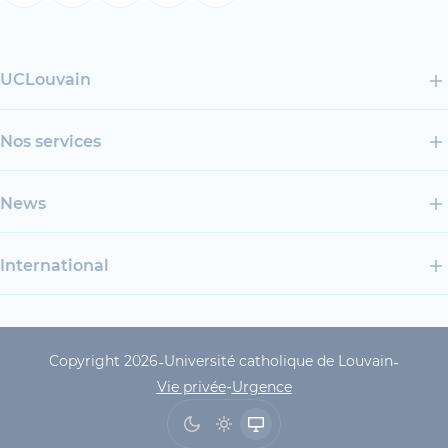
UCLouvain
Nos services
News
International
Copyright 2026
Université catholique de Louvain
-
-
UCLouvain Footer Copyrig
-
Vie privée
Urgence