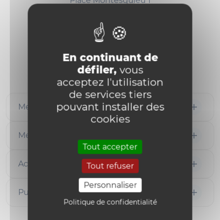
Place Montesquieu 1
Bte L2.08.03
B-1348 Louvain-la-Neuve
Tel: (+32)10/473364
En continuant de
Contact: Prof.
Vincent Legrand
défiler,
vous
acceptez l'utilisation
de services tiers
pouvant installer des
Membres
cookies
Membres associés
Tout accepter
Activités de recherche
Tout refuser
Personnaliser
Publications du Prof. Bichara Khader
Politique de confidentialité