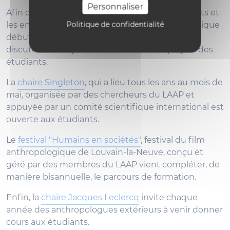
Personnaliser
Afin de stimuler les échanges entre les étudiants et
Politique de confidentialité
les enseignants ou chercheurs, l’année académique
débute avec un week-end résidentiel où se
discutent les objectifs du master et les projets des
étudiants.
La
chaire Singleton
, qui a lieu tous les ans au mois de
mai, organisée par des chercheurs du LAAP et
appuyée par un comité scientifique international est
ouverte aux étudiants.
Le
festival "Humains en sociétés"
, festival du film
anthropologique de Louvain-la-Neuve, conçu et
géré par des membres du LAAP vient compléter, de
manière bisannuelle, le parcours de formation.
Enfin, la
chaire Jacques Leclercq
invite chaque
année des anthropologues extérieurs à venir donner
cours aux étudiants.