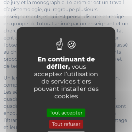
de jury et la monographie. Le premier est un travail
d’épistémologie, qui regroupe plusieurs
enseignements, et qui est pensé, discuté et rédigé
en groupe de tutorat animé par un enseignant et un
chercheur du LAAP. La monographie est le résultat
écrit d’un stage et d’un travail de terrain basé sur
l’observation participante. Le lieu du terrain est laissé
au choix de l’étudiant, cependant les enseignants
En continuant de
proposent également des pistes de recherches et
défiler,
vous
de terrains possibles.
acceptez l'utilisation
Un large panel de cours de l'université, en option,
de services tiers
complète le programme de chaque étudiant.
pouvant installer des
Les séjours Erasmus sont prévus au second
cookies
quadrimestre du premier master ou au premier
quadrimestre du second master. Les étudiants sont
Tout accepter
encouragés à profiter de leur temps de séjour à
l’étranger pour combiner éventuellement leur stage
Tout refuser
et leur Erasmus.