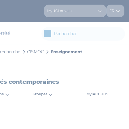
MyUCLouvain
FR
rsité
 recherche
CISMOC
Enseignement
étés contemporaines
che
Groupes
MyIACCHOS