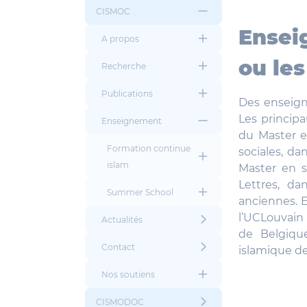
CISMOC
Ensei
A propos
ou les
Recherche
Publications
Des enseign
Les princip
Enseignement
du Master en
Formation continue
sociales, da
islam
Master en s
Lettres, d
Summer School
anciennes. E
l’UCLouvain
Actualités
de Belgique
Contact
islamique de
Nos soutiens
CISMODOC