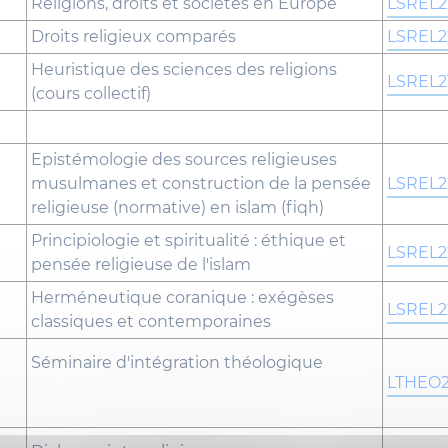
Religions, droits et sociétés en Europe
LSREL2
Droits religieux comparés
LSREL2
Heuristique des sciences des religions
LSREL2
(cours collectif)
Epistémologie des sources religieuses
musulmanes et construction de la pensée
LSREL2
religieuse (normative) en islam (fiqh)
Principiologie et spiritualité : éthique et
LSREL2
pensée religieuse de l'islam
Herméneutique coranique : exégèses
LSREL2
classiques et contemporaines
Séminaire d'intégration théologique
LTHEO