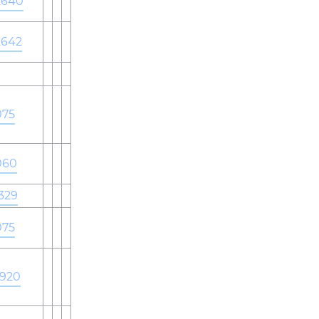
2640
2642
075
060
329
075
920