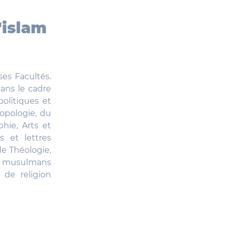
'islam
es Facultés.
ans le cadre
politiques et
ropologie, du
hie, Arts et
 et lettres
de Théologie,
es musulmans
 de religion