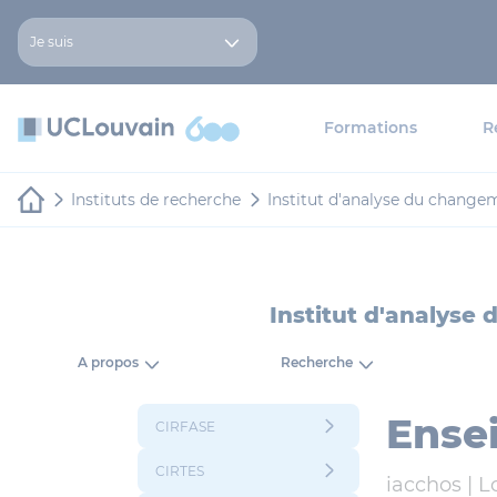
Aller au contenu principal
Panneau de gestion des cookies
Je suis
Formations
R
Instituts de recherche
Institut d'analyse du changem
Institut d'analyse
A propos
Recherche
Ense
CIRFASE
CIRTES
iacchos |
L