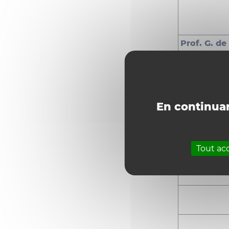
Prof. G. de
Callatay
En continuan
Tout ac