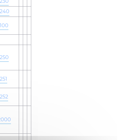
230
240
100
250
251
252
2000