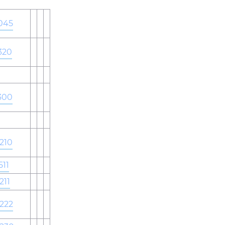
045
320
300
210
511
211
222