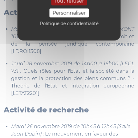
Tout refuser
Activités d'enseignement
Personnaliser
Politique de confidentialité
Mardi 26 novembre 2019 de 16h15 à 19h15 (MONT
10) :
Droit et biens communs - Théorie du droit et
de la pensée juridique contemporaine
[LDROI1308]
Jeudi 28 novembre 2019 de 14h00 à 16h00 (LECL
73) :
Quels rôles pour l'Etat et la société dans la
gestion et la protection des biens communs ? -
Théorie de l'Etat et intégration européenne
[LETAT2201]
Activité de recherche
Mardi 26 novembre 2019 de 10h45 à 12h45 (Salle
Jean Dabin) :
Le mouvement en faveur des