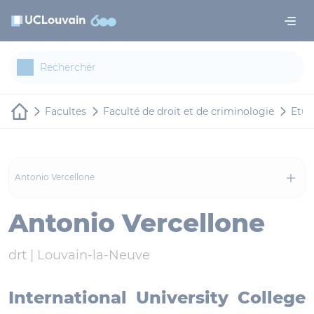
Aller au contenu principal
Panneau de gestion des cookies
Facultes
Faculté de droit et de criminologie
Etudi
Antonio Vercellone
Antonio Vercellone
drt |
Louvain-la-Neuve
International University College