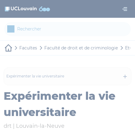
Aller au contenu principal
Panneau de gestion des cookies
Facultes
Faculté de droit et de criminologie
Etudi
Expérimenter la vie universitaire
Expérimenter la vie
universitaire
drt |
Louvain-la-Neuve