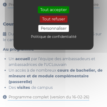
Programme complet dans sa version provisoire
Tout accepter
Tout refuser
Cours ouverts de Carnaval 2026
Personnaliser
Du lundi 16 février au vendredi 27 février 2026 sur
Politique de confidentialité
le campus de Louvain-la-Neuve.
Au programme
Un
accueil
par l’équipe des ambassadeurs et
ambassadrices de l'UCLouvain
Un accès à de nombreux
cours de bachelier, de
mineure et de module complémentaire
(passerelle)
Des
visites
de campus
Programme complet (version du 16-02-26)